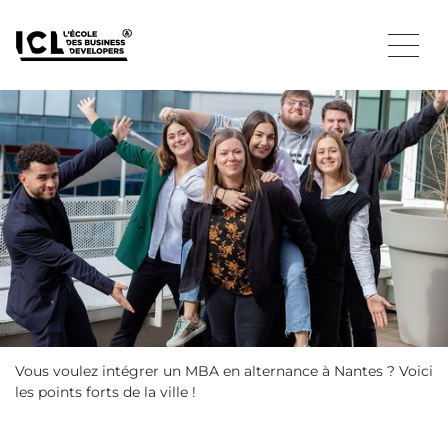
Vous voulez intégrer un MBA en alternance à Nantes ? L’ICL
vous présente les avantages de son MBA Business
Developer!
Jouissant d’une situation géographique idéale, à quelques
kilomètres de l’océan Atlantique, Nantes est une ville où il
fait très bon vivre. La Venise de l’Ouest constitue un
carrefour économique important pour la France et une
destination privilégiée pour les apprenants en quête d’une
formation épanouissante. Ceux et celles qui y résident
profitent d’une qualité de vie élevée et de la proximité de la
mer.
Vous voulez intégrer un MBA en alternance à Nantes ? Voici
les points forts de la ville !