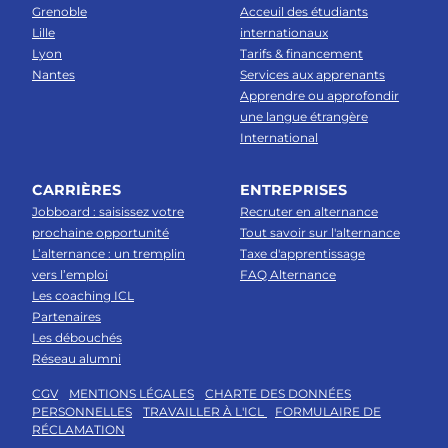
Grenoble
Acceuil des étudiants
Lille
internationaux
Lyon
Tarifs & financement
Nantes
Services aux apprenants
Apprendre ou approfondir
une langue étrangère
International
CARRIÈRES
ENTREPRISES
Jobboard : saisissez votre
Recruter en alternance
prochaine opportunité
Tout savoir sur l'alternance
L’alternance : un tremplin
Taxe d'apprentissage
vers l’emploi
FAQ Alternance
Les coaching ICL
Partenaires
Les débouchés
Réseau alumni
CGV
MENTIONS LÉGALES
CHARTE DES DONNÉES
PERSONNELLES
TRAVAILLER À L'ICL
FORMULAIRE DE
RÉCLAMATION