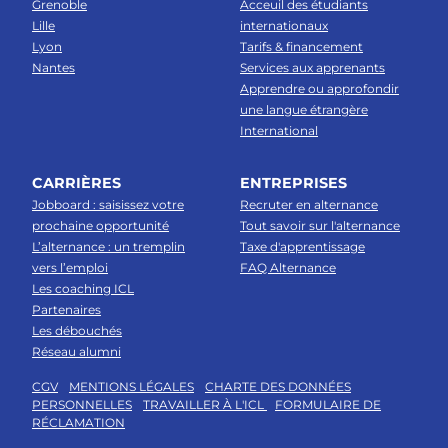
Grenoble
Acceuil des étudiants
Lille
internationaux
Lyon
Tarifs & financement
Nantes
Services aux apprenants
Apprendre ou approfondir
une langue étrangère
International
CARRIÈRES
ENTREPRISES
Jobboard : saisissez votre
Recruter en alternance
prochaine opportunité
Tout savoir sur l'alternance
L’alternance : un tremplin
Taxe d'apprentissage
vers l’emploi
FAQ Alternance
Les coaching ICL
Partenaires
Les débouchés
Réseau alumni
CGV
MENTIONS LÉGALES
CHARTE DES DONNÉES
PERSONNELLES
TRAVAILLER À L'ICL
FORMULAIRE DE
RÉCLAMATION