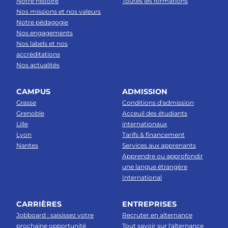
Notre histoire
Toutes les formations
Nos missions et nos valeurs
Notre pédagogie
Nos engagements
Nos labels et nos
accréditations
Nos actualités
CAMPUS
ADMISSION
Grasse
Conditions d'admission
Grenoble
Acceuil des étudiants
Lille
internationaux
Lyon
Tarifs & financement
Nantes
Services aux apprenants
Apprendre ou approfondir
une langue étrangère
International
CARRIÈRES
ENTREPRISES
Jobboard : saisissez votre
Recruter en alternance
prochaine opportunité
Tout savoir sur l'alternance