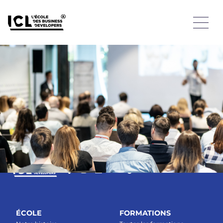
Retrouvez sans plus attendre le témoignage de Caroline
Hugon, étudiante Bachelor Business Developer (Bac+3) au
sein de l’ICL
Retrouvez sans plus attendre le témoignage de Caroline
Hugon, étudiante Bachelor Business Developer (Bac+3) au
sein de l’ICL
ÉCOLE
FORMATIONS