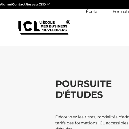
Alumni
Contact
Réseau C&D
École
Format
POURSUITE
D'ÉTUDES
Découvrez les titres, modalités d'ad
tarifs des formations ICL accessible