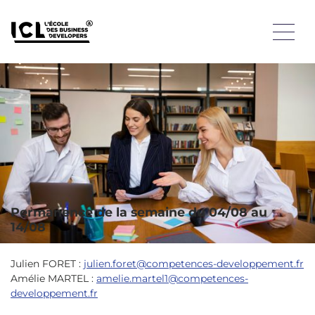
Une permanence est assurée tout l’été ! Nos équipes reste
disponible pour répondre à vos questions et vous
accompagner dans votre candidature. Il est encore temps
de nous rejoindre en septembre !
Nos équipes reste disponible pour répondre à vos questions
et vous accompagner dans votre candidature.
Il est encore temps de nous rejoindre en septembre !
Permanence de la semaine du 04/08 au
14/08
Julien FORET :
julien.foret@competences-developpement.fr
Amélie MARTEL :
amelie.martel1@competences-
developpement.fr