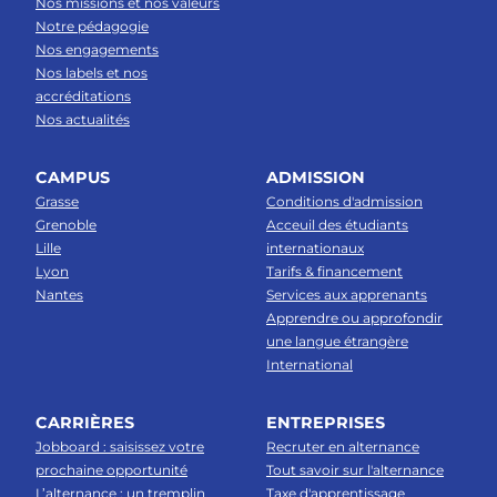
Nos missions et nos valeurs
Notre pédagogie
Nos engagements
Nos labels et nos
accréditations
Nos actualités
CAMPUS
ADMISSION
Grasse
Conditions d'admission
Grenoble
Acceuil des étudiants
Lille
internationaux
Lyon
Tarifs & financement
Nantes
Services aux apprenants
Apprendre ou approfondir
une langue étrangère
International
CARRIÈRES
ENTREPRISES
Jobboard : saisissez votre
Recruter en alternance
prochaine opportunité
Tout savoir sur l'alternance
L’alternance : un tremplin
Taxe d'apprentissage