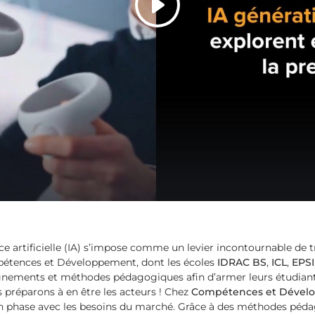
e artificielle (IA) s’impose comme un levier incontournable de t
pétences et Développement, dont les écoles
IDRAC BS
,
ICL
,
EPSI
gnements et méthodes pédagogiques afin d’armer leurs étudiants
s préparons à en être les acteurs ! Chez
Compétences et Dével
 phase avec les besoins du marché. Grâce à des méthodes pédag