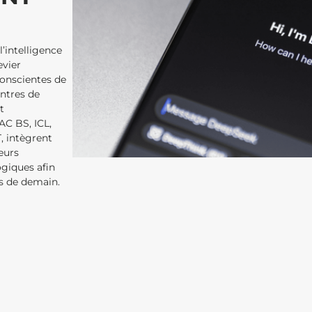
’intelligence
evier
onscientes de
entres de
t
AC BS, ICL,
, intègrent
eurs
giques afin
is de demain.