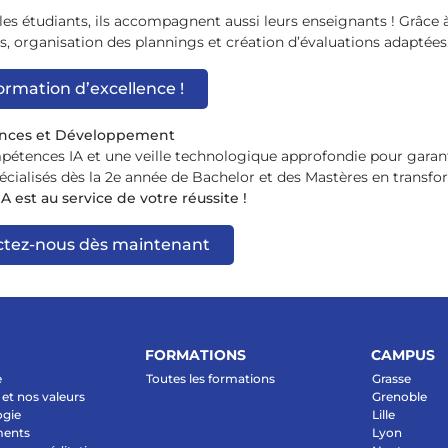
 étudiants, ils accompagnent aussi leurs enseignants ! Grâce à l
, organisation des plannings et création d’évaluations adaptées
rmation d’excellence !
tences et Développement
étences IA et une veille technologique approfondie pour garant
cialisés dès la 2e année de Bachelor et des Mastères en transform
A est au service de votre réussite !
actez-nous dès maintenant
FORMATIONS
CAMPUS
e
Toutes les formations
Grasse
et nos valeurs
Grenoble
ogie
Lille
ments
Lyon