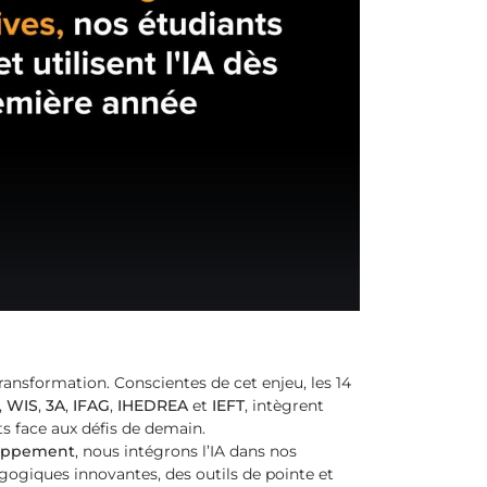
ransformation. Conscientes de cet enjeu, les 14
,
WIS
,
3A
,
IFAG
,
IHEDREA
et
IEFT
, intègrent
 face aux défis de demain.
oppement
, nous intégrons l’IA dans nos
ogiques innovantes, des outils de pointe et