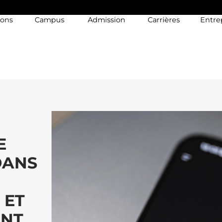
ions
Campus
Admission
Carrières
Entre
E
DANS
 ET
ENT