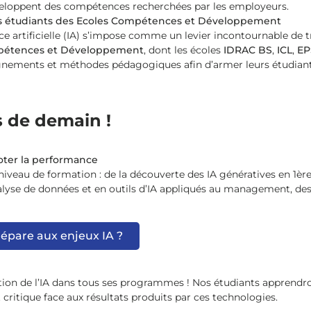
éveloppent des compétences recherchées par les employeurs.
n des étudiants des Ecoles Compétences et Développement
e artificielle (IA) s’impose comme un levier incontournable de t
étences et Développement
, dont les écoles
IDRAC BS
,
ICL
,
EP
gnements et méthodes pédagogiques afin d’armer leurs étudiants
s de demain !
loter la performance
 niveau de formation : de la découverte des IA génératives en 1è
yse de données et en outils d’IA appliqués au management, des
répare aux enjeux IA ?
tion de l’IA dans tous ses programmes ! Nos étudiants apprendront
 critique face aux résultats produits par ces technologies.